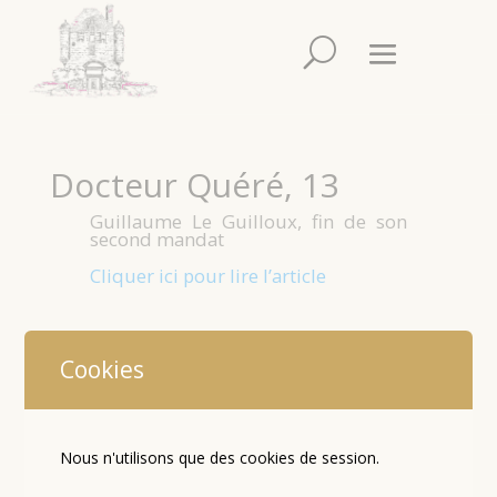
Docteur Quéré, 13
Guillaume Le Guilloux, fin de son
second mandat
Cliquer ici pour lire l’article
Mentions Légales
Cookies
Réalisé avec WordPress par Intechs.fr
Contactez l’auteur
Contactez le Webmaster
Nous n'utilisons que des cookies de session.
Partenariat
Mairie de Guerlesquin